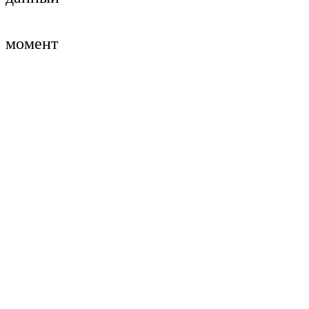
момент
активных
мероприятий
нет!
Следите
за