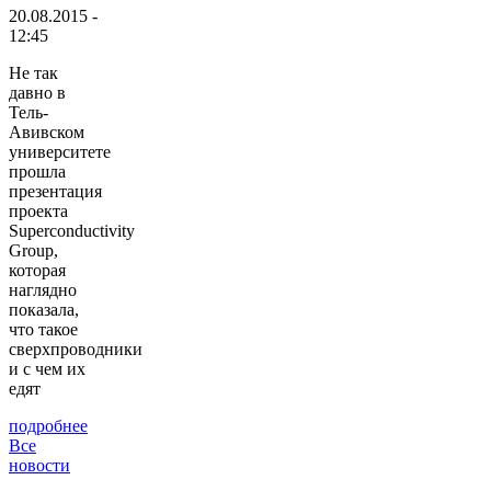
20.08.2015 -
12:45
Не так
давно в
Тель-
Авивском
университете
прошла
презентация
проекта
Superconductivity
Group,
которая
наглядно
показала,
что такое
сверхпроводники
и с чем их
едят
подробнее
Все
новости